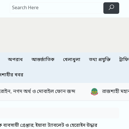
অপরাধ
আন্তর্জাতিক
খেলাধুলা
তথ্য প্রযুক্তি
ট্রাফ
জশাহীর খবর
 ফোন জব্দ
রাজশাহী মহানগরীতে আরএমপি’র মাদকবিরোধী
সায়ী গ্রেপ্তার; ইয়াবা ট্যাবলেট ও হেরোইন উদ্ধার