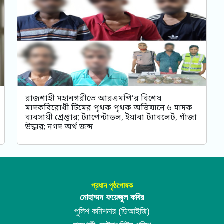
রাজশাহী মহানগরীতে আরএমপি’র বিশেষ
মাদকবিরোধী টিমের পৃথক পৃথক অভিযানে ৬ মাদক
ব্যবসায়ী গ্রেপ্তার; ট্যাপেন্টাডল, ইয়াবা ট্যাবলেট, গাঁজা
উদ্ধার; নগদ অর্থ জব্দ
প্রধান পৃষ্ঠপোষক
মোহাম্মদ ফয়েজুল কবির
পুলিশ কমিশনার (ডিআইজি)