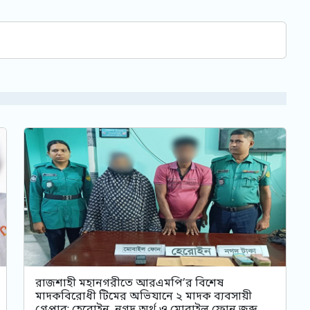
রাজশাহী মহানগরীতে আরএমপি’র বিশেষ
মাদকবিরোধী টিমের অভিযানে ২ মাদক ব্যবসায়ী