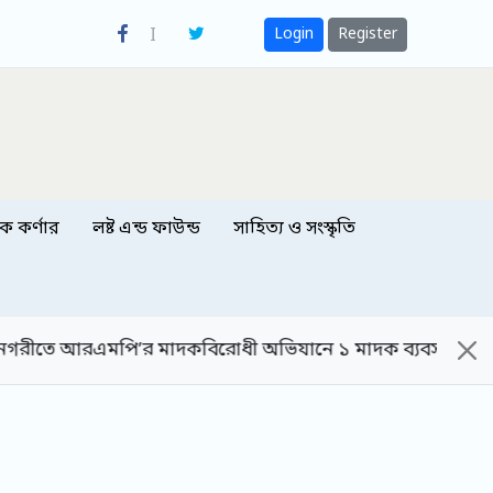
Login
Register
িক কর্ণার
লষ্ট এন্ড ফাউন্ড
সাহিত্য ও সংস্কৃতি
 অভিযানে ১ মাদক ব্যবসায়ী গ্রেপ্তার; ইয়াবা ট্যাবলেট উদ্ধার