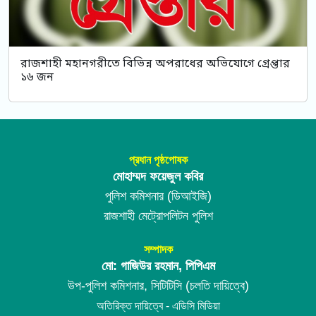
রাজশাহী মহানগরীতে বিভিন্ন অপরাধের অভিযোগে গ্রেপ্তার
১৬ জন
প্রধান পৃষ্ঠপোষক
মোহাম্মদ ফয়েজুল কবির
পুলিশ কমিশনার (ডিআইজি)
রাজশাহী মেট্রোপলিটন পুলিশ
সম্পাদক
মো: গাজিউর রহমান, পিপিএম
উপ-পুলিশ কমিশনার, সিটিটিসি (চলতি দায়িত্বে)
অতিরিক্ত দায়িত্বে - এডিসি মিডিয়া