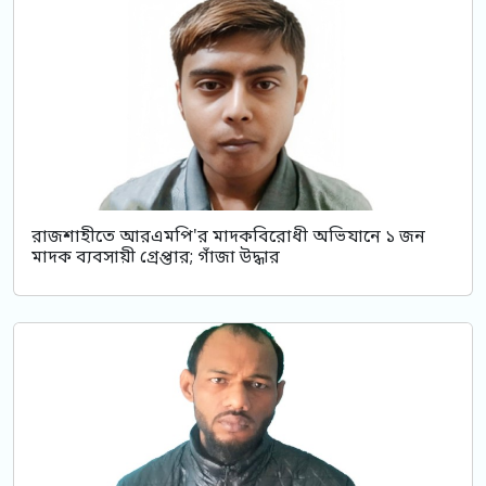
রাজশাহীতে আরএমপি'র মাদকবিরোধী অভিযানে ১ জন
মাদক ব্যবসায়ী গ্রেপ্তার; গাঁজা উদ্ধার