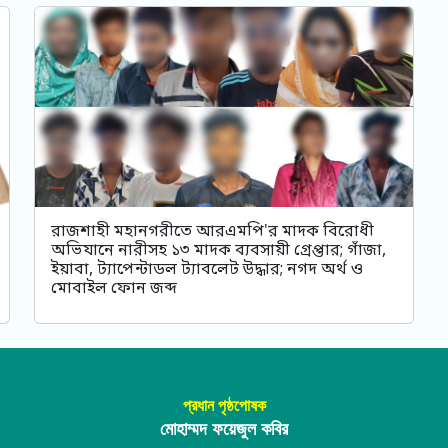
রাজশাহী মহানগরীতে আরএমপি'র মাদক বিরোধী
অভিযানে নারীসহ ১৩ মাদক ব্যবসায়ী গ্রেপ্তার; গাঁজা,
ইয়াবা, ট্যাপেন্টাডল ট্যাবলেট উদ্ধার; নগদ অর্থ ও
মোবাইল ফোন জব্দ
প্রধান পৃষ্ঠপোষক
মোহাম্মদ ফয়েজুল কবির