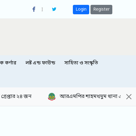
Login
Register
িক কর্ণার
লষ্ট এন্ড ফাউন্ড
সাহিত্য ও সংস্কৃতি
আরএমপির শাহমখদুম থানা এলাকায় ভ্রাম্যমাণ আদালত পরিচ