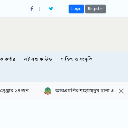
Login
Register
িক কর্ণার
লষ্ট এন্ড ফাউন্ড
সাহিত্য ও সংস্কৃতি
আরএমপির শাহমখদুম থানা এলাকায় ভ্রাম্যমাণ আদালত পরিচাল