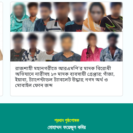
রাজশাহী মহানগরীতে আরএমপি'র মাদক বিরোধী
অভিযানে নারীসহ ১৩ মাদক ব্যবসায়ী গ্রেপ্তার; গাঁজা,
ইয়াবা, ট্যাপেন্টাডল ট্যাবলেট উদ্ধার; নগদ অর্থ ও
মোবাইল ফোন জব্দ
প্রধান পৃষ্ঠপোষক
মোহাম্মদ ফয়েজুল কবির