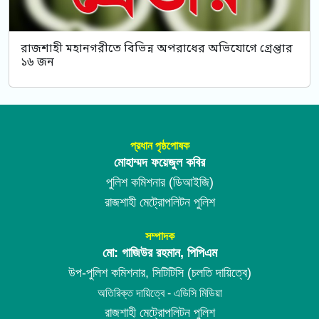
রাজশাহী মহানগরীতে বিভিন্ন অপরাধের অভিযোগে গ্রেপ্তার
১৬ জন
প্রধান পৃষ্ঠপোষক
মোহাম্মদ ফয়েজুল কবির
পুলিশ কমিশনার (ডিআইজি)
রাজশাহী মেট্রোপলিটন পুলিশ
সম্পাদক
মো: গাজিউর রহমান, পিপিএম
উপ-পুলিশ কমিশনার, সিটিটিসি (চলতি দায়িত্বে)
অতিরিক্ত দায়িত্বে - এডিসি মিডিয়া
রাজশাহী মেট্রোপলিটন পুলিশ