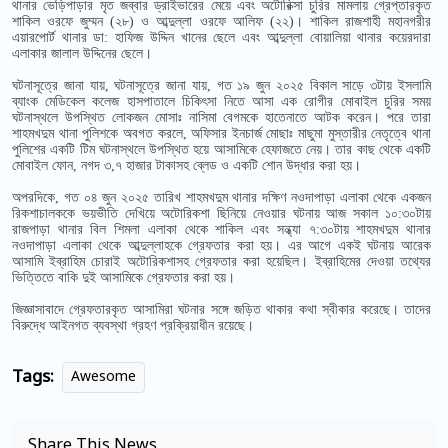
থানার ভেড়িপাড়ার মৃত জব্বার ড্রাইভারের মেয়ে এবং অটোরিক্সা চুরির মামলায় গ্রেপ্তারকৃত
শাকিল ওরফে জুম্মন (২৮) ও আব্দুল্লা ওরফে আলিফ (২২)। শাকিল রাজশাহী মহানগরীর
এয়ারপোর্ট থানার ডা: হাফিজ উদ্দিন খানের ছেলে এবং আব্দুল্লা বোয়ালিয়া থানার কয়েরদারা
এলাকার জালাল উদ্দিনের ছেলে।
ঘটনাসূত্রে জানা যায়, ঘটনাসূত্রে জানা যায়, গত ১৯ জুন ২০২৫ বিকাল সাড়ে ৩টায় ইসলামি
ব্যাংক মেডিকেল কলেজ হাসপাতালে চিকিৎসা নিতে আসা এক রোগীর মোবাইল চুরির সময়
ঘটনাস্থলে উপস্থিত লোকজন মোসাঃ নাসিমা বেগমকে হাতেনাতে আটক করেন। পরে তারা
শাহমখদুম থানা পুলিশকে অবগত করলে, অফিসার ইনচার্জ মোছাঃ মাছুমা মুস্তারীর নেতৃত্বে থানা
পুলিশের একটি টিম ঘটনাস্থলে উপস্থিত হয়ে আসামিকে হেফাজতে নেয়। তার কাছ থেকে একটি
মোবাইল ফোন, নগদ ৩,৭ হাজার টাকাসহ ব্লেড ও একটি শোন উদ্ধার করা হয়।
অপরদিকে, গত ০৪ জুন ২০২৫ তারিখ শাহমখদুম থানার দক্ষিণ নওদাপাড়া এলাকা থেকে একজন
রিকশাচালককে ভয়ভীতি দেখিয়ে অটোরিকশা ছিনিয়ে নেওয়ার ঘটনায় আজ সকাল ১০:৩০টায়
রাজপাড়া থানার বিল শিমলা এলাকা থেকে শাকিল এবং সন্ধ্যা ৭:৩০টায় শাহমখদুম থানার
নওদাপাড়া এলাকা থেকে আব্দুল্লাহকে গ্রেফতার করা হয়। এর আগে একই ঘটনায় আরেক
আসামি ইব্রাহিম চোরাই অটোরিকশাসহ গ্রেফতার করা হয়েছিল। ইব্রাহিমের দেওয়া তথ্যের
ভিত্তিতে বাকি দুই আসামিকে গ্রেফতার করা হয়।
জিজ্ঞাসাবাদে গ্রেফতারকৃত আসামিরা ঘটনার সঙ্গে জড়িত থাকার কথা স্বীকার করেছে। তাদের
বিরুদ্ধে আইনগত ব্যবস্থা গ্রহণ প্রক্রিয়াধীন রয়েছে।
Tags:
Awesome
Share This News