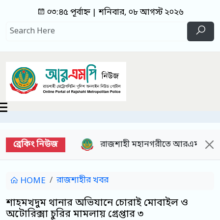
০৩:৪৫ পূর্বাহ্ন | শনিবার, ০৮ আগস্ট ২০২৬
ব্রেকিং নিউজ
জব্দ
রাজশাহী মহানগরীতে আরএমপি’র মাদকবিরোধী অভিযা
রাজশাহীর খবর
HOME
শাহমখদুম থানার অভিযানে চোরাই মোবাইল ও
অটোরিক্সা চুরির মামলায় গ্রেপ্তার ৩