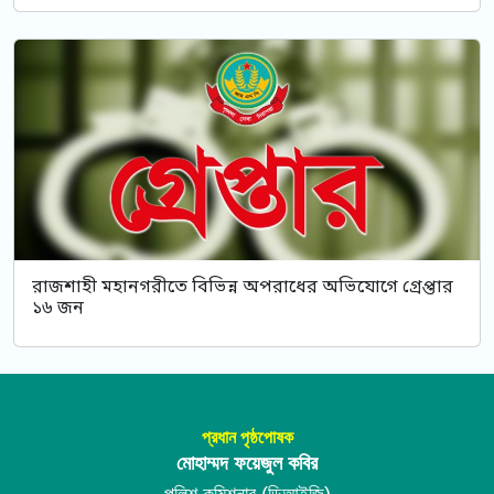
রাজশাহী মহানগরীতে বিভিন্ন অপরাধের অভিযোগে গ্রেপ্তার
১৬ জন
প্রধান পৃষ্ঠপোষক
মোহাম্মদ ফয়েজুল কবির
পুলিশ কমিশনার (ডিআইজি)