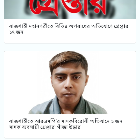
রাজশাহী মহানগরীতে বিভিন্ন অপরাধের অভিযোগে গ্রেপ্তার
১৭ জন
রাজশাহীতে আরএমপি'র মাদকবিরোধী অভিযানে ১ জন
মাদক ব্যবসায়ী গ্রেপ্তার; গাঁজা উদ্ধার