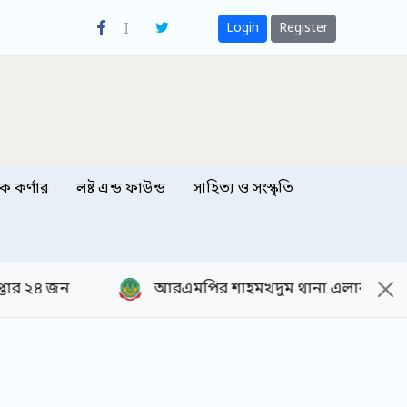
Login
Register
িক কর্ণার
লষ্ট এন্ড ফাউন্ড
সাহিত্য ও সংস্কৃতি
মপির শাহমখদুম থানা এলাকায় ভ্রাম্যমাণ আদালত পরিচালনাঃ 