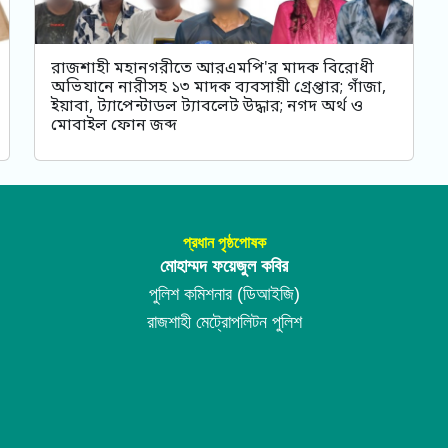
রাজশাহী মহানগরীতে আরএমপি'র মাদক বিরোধী
অভিযানে নারীসহ ১৩ মাদক ব্যবসায়ী গ্রেপ্তার; গাঁজা,
ইয়াবা, ট্যাপেন্টাডল ট্যাবলেট উদ্ধার; নগদ অর্থ ও
মোবাইল ফোন জব্দ
প্রধান পৃষ্ঠপোষক
মোহাম্মদ ফয়েজুল কবির
পুলিশ কমিশনার (ডিআইজি)
রাজশাহী মেট্রোপলিটন পুলিশ