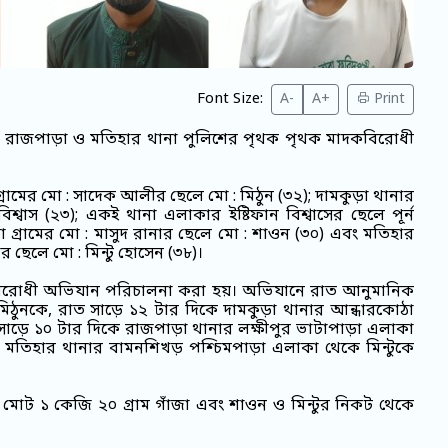
Font Size:
A-
A+
Print
া, রাজপাড়া ও মতিহার থানা পুলিশের পৃথক পৃথক মাদকবিরোধী
্রামের মো : সাদেক আলীর ছেলে মো : মিঠুন (৩২); দামকুড়া থানার
বিশ্বাস (২৩); একই থানা এলাকার ইষ্টিফান বিশ্বাসের ছেলে পূর্ন
া গ্রামের মো : মাসুদ রানার ছেলে মো : শাওন (৩০) এবং মতিহার
ছেলে মো : মিন্টু হোসেন (৩৮)।
িরোধী অভিযান পরিচালনা করা হয়। অভিযানে রাত আনুমানিক
িঠুনকে, রাত সাড়ে ১২ টার দিকে দামকুড়া থানার আন্ধারকোঠা
াড়ে ১০ টার দিকে রাজপাড়া থানার লক্ষীপুর ভাটাপাড়া এলাকা
মতিহার থানার বামনশিখড় পশ্চিমপাড়া এলাকা থেকে মিন্টুকে
ে মোট ১ কেজি ২০ গ্রাম গাঁজা এবং শাওন ও মিন্টুর নিকট থেকে