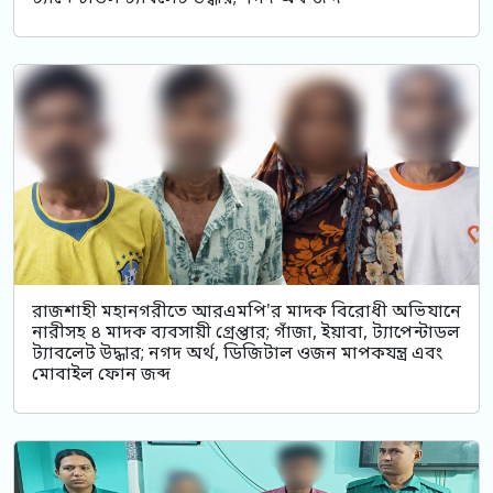
রাজশাহী মহানগরীতে আরএমপি'র মাদক বিরোধী অভিযানে
নারীসহ ৪ মাদক ব্যবসায়ী গ্রেপ্তার; গাঁজা, ইয়াবা, ট্যাপেন্টাডল
ট্যাবলেট উদ্ধার; নগদ অর্থ, ডিজিটাল ওজন মাপকযন্ত্র এবং
মোবাইল ফোন জব্দ