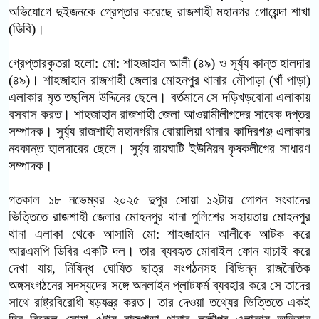
অভিযোগে দুইজনকে গ্রেপ্তার করেছে রাজশাহী মহানগর গোয়েন্দা শাখা
(ডিবি)।
গ্রেপ্তারকৃতরা হলো: মো: শাহজাহান আলী (৪৯) ও সূর্য্য কান্ত হালদার
(৪৯)। শাহজাহান রাজশাহী জেলার মোহনপুর থানার মৌপাড়া (খাঁ পাড়া)
এলাকার মৃত তছলিম উদ্দিনের ছেলে। বর্তমানে সে দড়িখড়বোনা এলাকায়
বসবাস করত। শাহজাহান রাজশাহী জেলা আওয়ামীলীগদের সাবেক দপ্তর
সম্পাদক। সুর্য্য রাজশাহী মহানগরীর বোয়ালিয়া থানার কাদিরগঞ্জ এলাকার
নবকান্ত হালদারের ছেলে। সুর্য্য রায়ঘাটি ইউনিয়ন কৃষকলীগের সাধারণ
সম্পাদক।
গতকাল ১৮ নভেম্বর ২০২৫ দুপুর সোয়া ১২টায় গোপন সংবাদের
ভিত্তিতে রাজশাহী জেলার মোহনপুর থানা পুলিশের সহায়তায় মোহনপুর
থানা এলাকা থেকে আসামি মো: শাহজাহান আলীকে আটক করে
আরএমপি ডিবির একটি দল। তার ব্যবহৃত মোবাইল ফোন যাচাই করে
দেখা যায়, নিষিদ্ধ ঘোষিত ছাত্র সংগঠনসহ বিভিন্ন রাজনৈতিক
অঙ্গসংগঠনের সদস্যদের সঙ্গে অনলাইন প্লাটফর্ম ব্যবহার করে সে তাদের
সাথে রাষ্ট্রবিরোধী ষড়যন্ত্র করত। তার দেওয়া তথ্যের ভিত্তিতে একই