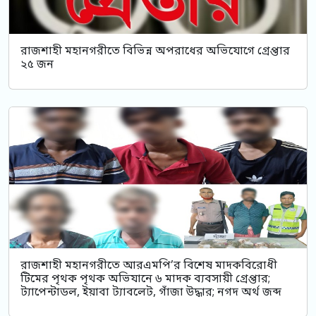
রাজশাহী মহানগরীতে বিভিন্ন অপরাধের অভিযোগে গ্রেপ্তার
২৫ জন
রাজশাহী মহানগরীতে আরএমপি’র বিশেষ মাদকবিরোধী
টিমের পৃথক পৃথক অভিযানে ৬ মাদক ব্যবসায়ী গ্রেপ্তার;
ট্যাপেন্টাডল, ইয়াবা ট্যাবলেট, গাঁজা উদ্ধার; নগদ অর্থ জব্দ