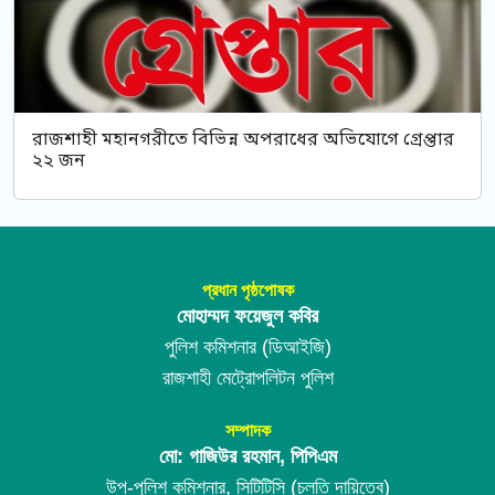
রাজশাহী মহানগরীতে বিভিন্ন অপরাধের অভিযোগে গ্রেপ্তার
২২ জন
প্রধান পৃষ্ঠপোষক
মোহাম্মদ ফয়েজুল কবির
পুলিশ কমিশনার (ডিআইজি)
রাজশাহী মেট্রোপলিটন পুলিশ
সম্পাদক
মো: গাজিউর রহমান, পিপিএম
উপ-পুলিশ কমিশনার, সিটিটিসি (চলতি দায়িত্বে)