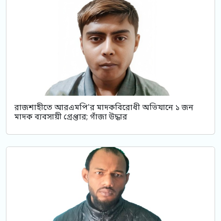
রাজশাহীতে আরএমপি'র মাদকবিরোধী অভিযানে ১ জন
মাদক ব্যবসায়ী গ্রেপ্তার; গাঁজা উদ্ধার