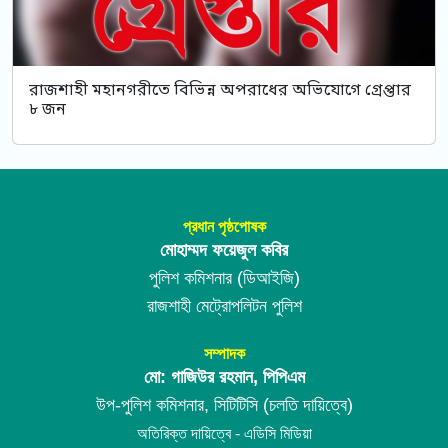
রাজশাহী মহানগরীতে বিভিন্ন অপরাধের অভিযোগে গ্রেপ্তার
৮ জন
প্রধান পৃষ্ঠপোষক
মোহাম্মদ ফয়েজুল কবির
পুলিশ কমিশনার (ডিআইজি)
রাজশাহী মেট্রোপলিটন পুলিশ
সম্পাদক
মো: গাজিউর রহমান, পিপিএম
উপ-পুলিশ কমিশনার, সিটিটিসি (চলতি দায়িত্বে)
অতিরিক্ত দায়িত্বে - এডিসি মিডিয়া